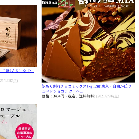
（16粒入り）☆【生
021/2/9時点)
訳あり割れチョコミックス1kg 12種 東京・自由が丘 チ
ュべドショコラ クーベ...
価格：3434円（税込、送料無料)
(2021/2/9時点)