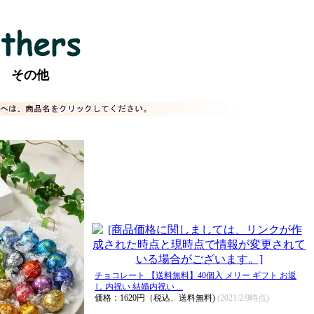
その他
チョコレート 【送料無料】40個入 メリー ギフト お返
し 内祝い 結婚内祝い ...
価格：1620円（税込、送料無料)
(2021/2/9時点)